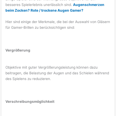
besseres Spielerlebnis unerlässlich sind.
Augenschmerzen
beim Zocken? Rote / trockene Augen Gamer?
Hier sind einige der Merkmale, die bei der Auswahl von Gläsern
für Gamer-Brillen zu berücksichtigen sind:
Vergrößerung
Objektive mit guter Vergrößerungsleistung können dazu
beitragen, die Belastung der Augen und das Schielen während
des Spielens zu reduzieren.
Verschreibungsmöglichkeit