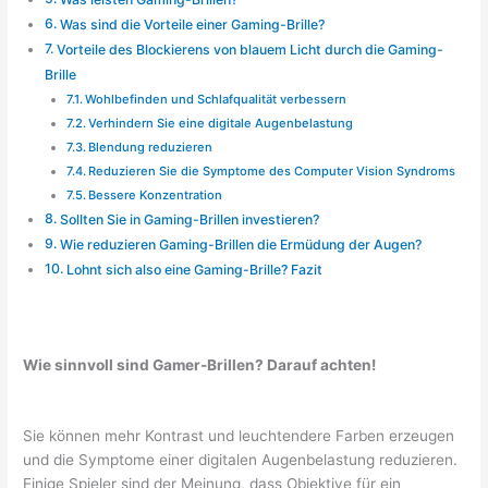
Was sind die Vorteile einer Gaming-Brille?
Vorteile des Blockierens von blauem Licht durch die Gaming-
Brille
Wohlbefinden und Schlafqualität verbessern
Verhindern Sie eine digitale Augenbelastung
Blendung reduzieren
Reduzieren Sie die Symptome des Computer Vision Syndroms
Bessere Konzentration
Sollten Sie in Gaming-Brillen investieren?
Wie reduzieren Gaming-Brillen die Ermüdung der Augen?
Lohnt sich also eine Gaming-Brille? Fazit
Wie sinnvoll sind Gamer-Brillen? Darauf achten!
Sie können mehr Kontrast und leuchtendere Farben erzeugen
und die Symptome einer digitalen Augenbelastung reduzieren.
Einige Spieler sind der Meinung, dass Objektive für ein