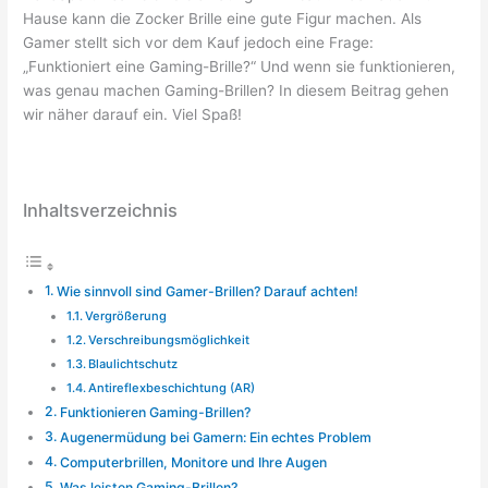
Hause kann die Zocker Brille eine gute Figur machen. Als
Gamer stellt sich vor dem Kauf jedoch eine Frage:
„Funktioniert eine Gaming-Brille?“ Und wenn sie funktionieren,
was genau machen Gaming-Brillen? In diesem Beitrag gehen
wir näher darauf ein. Viel Spaß!
Inhaltsverzeichnis
Wie sinnvoll sind Gamer-Brillen? Darauf achten!
Vergrößerung
Verschreibungsmöglichkeit
Blaulichtschutz
Antireflexbeschichtung (AR)
Funktionieren Gaming-Brillen?
Augenermüdung bei Gamern: Ein echtes Problem
Computerbrillen, Monitore und Ihre Augen
Was leisten Gaming-Brillen?