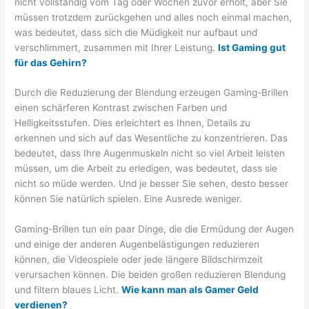
nicht vollständig vom Tag oder Wochen zuvor erholt, aber Sie
müssen trotzdem zurückgehen und alles noch einmal machen,
was bedeutet, dass sich die Müdigkeit nur aufbaut und
verschlimmert, zusammen mit Ihrer Leistung.
Ist Gaming gut
für das Gehirn?
Durch die Reduzierung der Blendung erzeugen Gaming-Brillen
einen schärferen Kontrast zwischen Farben und
Helligkeitsstufen. Dies erleichtert es Ihnen, Details zu
erkennen und sich auf das Wesentliche zu konzentrieren. Das
bedeutet, dass Ihre Augenmuskeln nicht so viel Arbeit leisten
müssen, um die Arbeit zu erledigen, was bedeutet, dass sie
nicht so müde werden. Und je besser Sie sehen, desto besser
können Sie natürlich spielen. Eine Ausrede weniger.
Gaming-Brillen tun ein paar Dinge, die die Ermüdung der Augen
und einige der anderen Augenbelästigungen reduzieren
können, die Videospiele oder jede längere Bildschirmzeit
verursachen können. Die beiden großen reduzieren Blendung
und filtern blaues Licht.
Wie kann man als Gamer Geld
verdienen?