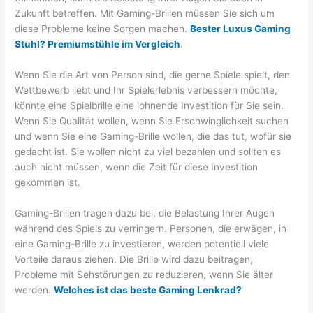
Zukunft betreffen. Mit Gaming-Brillen müssen Sie sich um
diese Probleme keine Sorgen machen.
Bester Luxus Gaming
Stuhl? Premiumstühle im Vergleich
.
Wenn Sie die Art von Person sind, die gerne Spiele spielt, den
Wettbewerb liebt und Ihr Spielerlebnis verbessern möchte,
könnte eine Spielbrille eine lohnende Investition für Sie sein.
Wenn Sie Qualität wollen, wenn Sie Erschwinglichkeit suchen
und wenn Sie eine Gaming-Brille wollen, die das tut, wofür sie
gedacht ist. Sie wollen nicht zu viel bezahlen und sollten es
auch nicht müssen, wenn die Zeit für diese Investition
gekommen ist.
Gaming-Brillen tragen dazu bei, die Belastung Ihrer Augen
während des Spiels zu verringern. Personen, die erwägen, in
eine Gaming-Brille zu investieren, werden potentiell viele
Vorteile daraus ziehen. Die Brille wird dazu beitragen,
Probleme mit Sehstörungen zu reduzieren, wenn Sie älter
werden.
Welches ist das beste Gaming Lenkrad?