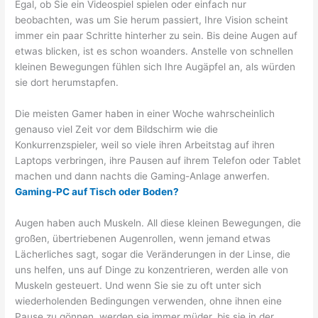
Egal, ob Sie ein Videospiel spielen oder einfach nur
beobachten, was um Sie herum passiert, Ihre Vision scheint
immer ein paar Schritte hinterher zu sein. Bis deine Augen auf
etwas blicken, ist es schon woanders. Anstelle von schnellen
kleinen Bewegungen fühlen sich Ihre Augäpfel an, als würden
sie dort herumstapfen.
Die meisten Gamer haben in einer Woche wahrscheinlich
genauso viel Zeit vor dem Bildschirm wie die
Konkurrenzspieler, weil so viele ihren Arbeitstag auf ihren
Laptops verbringen, ihre Pausen auf ihrem Telefon oder Tablet
machen und dann nachts die Gaming-Anlage anwerfen.
Gaming-PC auf Tisch oder Boden?
Augen haben auch Muskeln. All diese kleinen Bewegungen, die
großen, übertriebenen Augenrollen, wenn jemand etwas
Lächerliches sagt, sogar die Veränderungen in der Linse, die
uns helfen, uns auf Dinge zu konzentrieren, werden alle von
Muskeln gesteuert. Und wenn Sie sie zu oft unter sich
wiederholenden Bedingungen verwenden, ohne ihnen eine
Pause zu gönnen, werden sie immer müder, bis sie in der