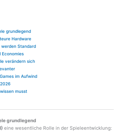
iele grundlegend
 teure Hardware
y werden Standard
d Economies
le verändern sich
evanter
n Games im Aufwind
 2026
 wissen musst
iele grundlegend
I)
eine wesentliche Rolle in der Spieleentwicklung: