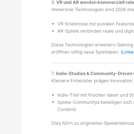
6.
VR und AR werden kommerziell rel
Immersive Technologien sind 2026 etab
VR-Erlebnisse mit sozialen Feature
AR-Spiele verbinden reale und digit
Diese Technologien erweitern Gaming 
eröffnen völlig neue Spielideen. (
Linke
7.
Indie-Studios & Community-Driven
Kleinere Entwickler prägen Innovation:
Indie-Titel mit frischen Ideen und S
Spiele-Communitys beteiligen sich
Content)
Dies führt zu originellen Spielerlebnis