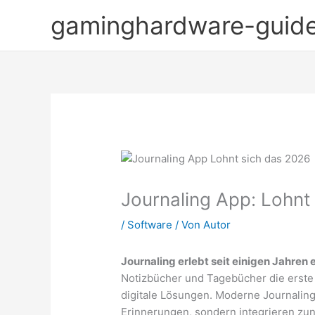
Zum
gaminghardware-guid
Inhalt
springen
Journaling App: Lohnt
/
Software
/ Von
Autor
Journaling erlebt seit einigen Jahren
Notizbücher und Tagebücher die erste
digitale Lösungen. Moderne Journaling
Erinnerungen, sondern integrieren z